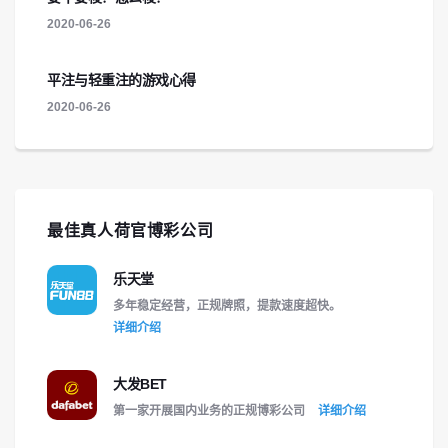
2020-06-26
平注与轻重注的游戏心得
2020-06-26
最佳真人荷官博彩公司
乐天堂
多年稳定经营，正规牌照，提款速度超快。
详细介绍
大发BET
第一家开展国内业务的正规博彩公司
详细介绍