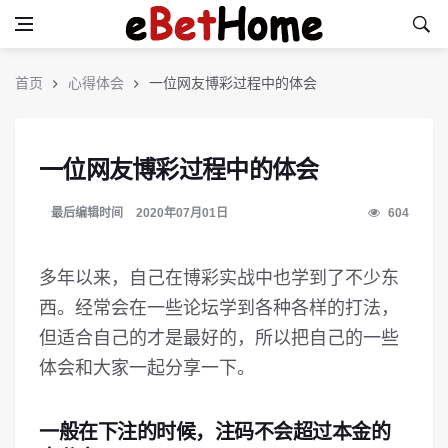
首页
心得体会
一位网友博彩过程中的体会
一位网友博彩过程中的体会
最后编辑时间
2020年07月01日
604
多年以来，自己在博彩实战中也学到了不少东
西。经常会在一些论坛学到各种各样的打法，
但适合自己的才是最好的，所以把自己的一些
体会和大家一起分享一下。
一般在下注的时候，注码不会超过本金的