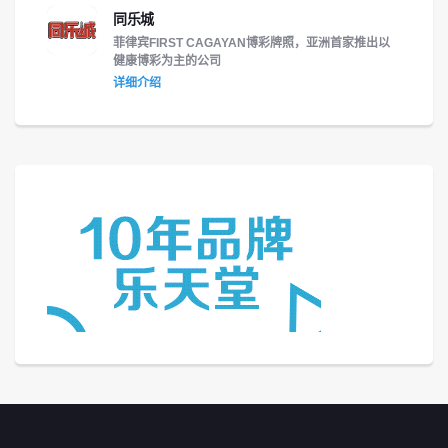
同乐城
菲律宾FIRST CAGAYAN博彩牌照，亚洲首家推出以
健康博彩为主的公司
详细介绍