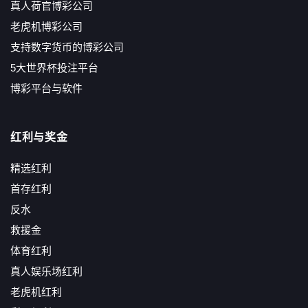
真人荷官博彩公司
老虎机博彩公司
支持数字货币的博彩公司
5大世界杯投注平台
博彩平台与软件
红利与奖金
精选红利
首存红利
反水
救援金
体育红利
真人娱乐场红利
老虎机红利