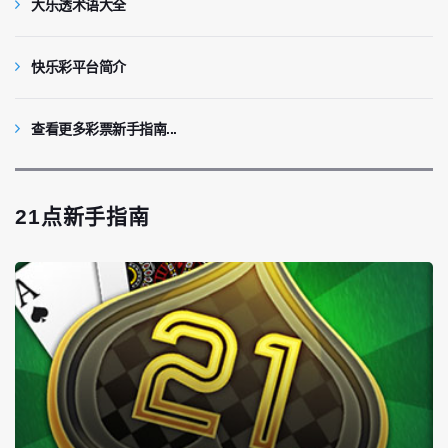
大乐透术语大全
快乐彩平台简介
查看更多彩票新手指南...
21点新手指南