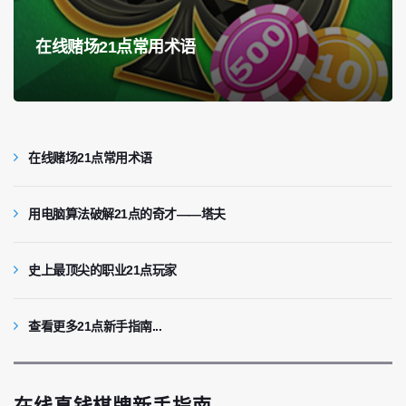
在线赌场21点常用术语
在线赌场21点常用术语
用电脑算法破解21点的奇才——塔夫
史上最顶尖的职业21点玩家
查看更多21点新手指南...
在线真钱棋牌新手指南