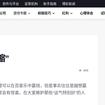
软件与平台
监管机构
新手指南
博彩新闻
公司
游戏专题
经验技巧
红利
心得体会
试
缩”
695
望可以在百家乐中赢钱，但是事实往往是越想赢
会有惊喜。在大家嫉妒那些“运气特别好”的人