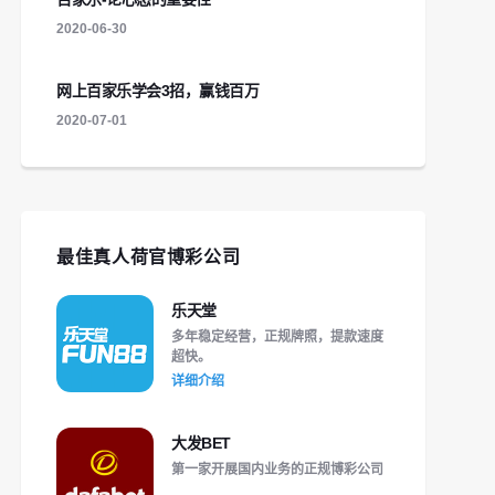
2020-06-30
网上百家乐学会3招，赢钱百万
2020-07-01
最佳真人荷官博彩公司
乐天堂
多年稳定经营，正规牌照，提款速度
超快。
详细介绍
大发BET
第一家开展国内业务的正规博彩公司