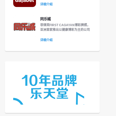
详细介绍
同乐城
菲律宾FIRST CAGAYAN博彩牌照，
亚洲首家推出以健康博彩为主的公司
详细介绍