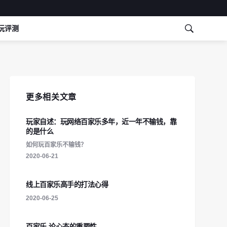
玩评测
更多相关文章
玩家自述：玩网络百家乐多年，近一年不输钱，靠
的是什么
如何玩百家乐不输钱？
2020-06-21
线上百家乐高手的打法心得
2020-06-25
百家乐-论心态的重要性