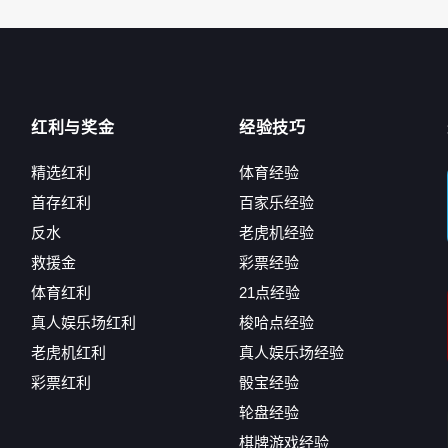
红利与奖金
经验技巧
精选红利
体育经验
首存红利
百家乐经验
反水
老虎机经验
救援金
彩票经验
体育红利
21点经验
真人娱乐场红利
梭哈点经验
老虎机红利
真人娱乐场经验
彩票红利
骰宝经验
轮盘经验
棋牌游戏经验