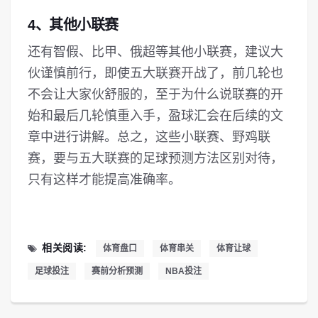
4、其他小联赛
还有智假、比甲、俄超等其他小联赛，建议大
伙谨慎前行，即使五大联赛开战了，前几轮也
不会让大家伙舒服的，至于为什么说联赛的开
始和最后几轮慎重入手，盈球汇会在后续的文
章中进行讲解。总之，这些小联赛、野鸡联
赛，要与五大联赛的足球预测方法区别对待，
只有这样才能提高准确率。
相关阅读:
体育盘口
体育串关
体育让球
足球投注
赛前分析预测
NBA投注