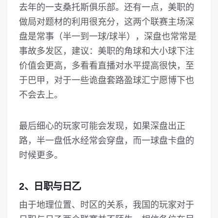
去年的一支桑托斯俱乐部。还有一点，美职的
做局对题材的利用很充分，这两个联赛主场深
盘是常事（半一到一球/球半），深盘也常常是
事故多发区，建议：美职的角球和大小球下注
价值会更高，多看看直播对水平提高很快，至
于巴甲，对于一些诡盘套路盈球汇宁愿博下也
不会去上。
最后细心的玩家可能会发现，如果深盘出正
路，半一盘低水经常会穿盘，而一球盘卡盘的
时候更多。
2、日职与日乙
由于地理位置、时区的关系，我国的玩家对于