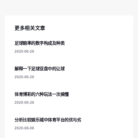
更多相关文章
足球赔率的数字构成及种类
2020-06-26
解释一下足球亚盘中的让球
2020-06-26
体育博彩的六种玩法一次搞懂
2020-06-26
分析比较娱乐城中体育平台的优与劣
2020-08-08