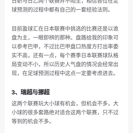
日职与日乙两个联赛并不陌生，相信各位在足
球预测的过程中都有自己的一套经验法则。
目前盈球汇在日本联赛中挑选的比赛还是以诡
盘为主，一眼即辨的那种。盘路给我的印象可
以参考巴甲，不过比巴甲盘口热度方打出率委
实不高，还有一点，每个赛季日本联赛球队格
局变动不小，所以历史人气盘的情况会经常出
现，在足球预测过程中这点一定要考虑进去。
3、瑞超与挪超
这两个联赛玩大小球有机会，但机会不多，大
小球的很多套路绝对适合这两个联赛，只不过
等到的机会不多。