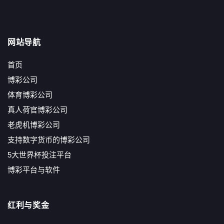
网站导航
首页
博彩公司
体育博彩公司
真人荷官博彩公司
老虎机博彩公司
支持数字货币的博彩公司
5大世界杯投注平台
博彩平台与软件
红利与奖金