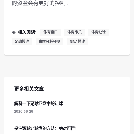
的资金会有更好的控制。
相关阅读:
体育盘口
体育串关
体育让球
足球投注
赛前分析预测
NBA投注
更多相关文章
解释一下足球亚盘中的让球
2020-06-26
投注滚球让球盘的方法：绝对可行！