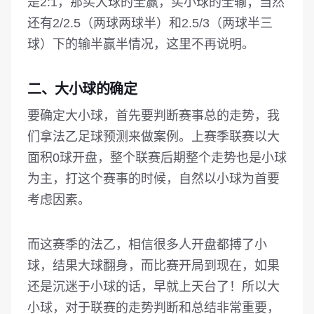
是2:1，那买大球的全赢，买小球的全输；当然
还有2/2.5（两球两球半）和2.5/3（两球半三
球）下的输半赢半情况，这里不再说明。
二、大小球的确定
要确定大小球，首先要判断赛事总的走势，我
们拿法乙足球预测来做案例。上赛季联赛以大
面积0球开盘，整个联赛后期整个走势也是小球
为主，打这个赛事的时候，自然以小球为首要
考虑因素。
而这赛季的法乙，相信很多人开盘都搏了小
球，结果大球翻身，而比赛开局到现在，如果
还是沉迷于小球的话，早就上天台了！所以大
小球，对于联赛的走势判断和总结非常重要，