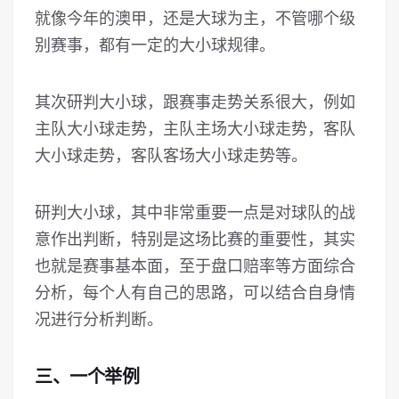
就像今年的澳甲，还是大球为主，不管哪个级
别赛事，都有一定的大小球规律。
其次研判大小球，跟赛事走势关系很大，例如
主队大小球走势，主队主场大小球走势，客队
大小球走势，客队客场大小球走势等。
研判大小球，其中非常重要一点是对球队的战
意作出判断，特别是这场比赛的重要性，其实
也就是赛事基本面，至于盘口赔率等方面综合
分析，每个人有自己的思路，可以结合自身情
况进行分析判断。
三、一个举例