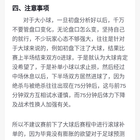
四、注意事项
​ 对于大小球，一旦初盘分析好以后，千万
不要管盘口变化，无论盘口怎么变，坚持自己
的就行，不少玩家心态不够强大，往往是针对
于大球来说的，例如初盘下注了大球，结果比
赛上半场结束双方0进球，于是就认为大球肯定
没希望了，于是补单小球以求止损，然后经过
中场休息以后，下半场双方居然进球了，因为
绝杀与被绝杀往往出现在75分钟后，这与前75
分钟双方互相试水谨慎，而75分钟后体力下降
及战术性换人加强有关。
所以不建议赛前下了大球后赛程中进行滚球补
单的，因为毕竟没有膨胀的欲望对于足球预测