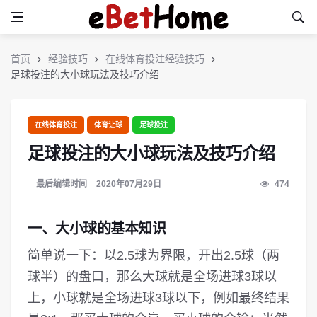
首页
经验技巧
在线体育投注经验技巧
足球投注的大小球玩法及技巧介绍
在线体育投注
体育让球
足球投注
足球投注的大小球玩法及技巧介绍
最后编辑时间
2020年07月29日
474
一、大小球的基本知识
简单说一下：以2.5球为界限，开出2.5球（两
球半）的盘口，那么大球就是全场进球3球以
上，小球就是全场进球3球以下，例如最终结果