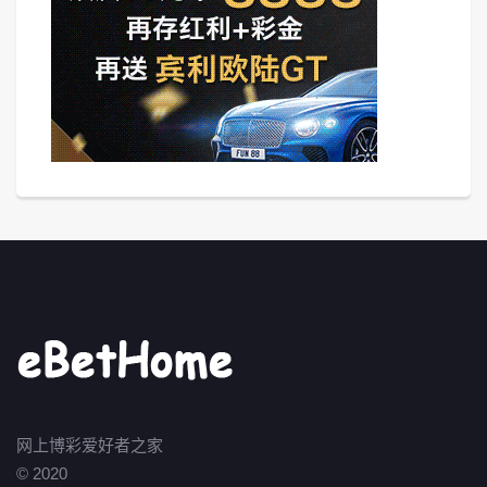
网上博彩爱好者之家
© 2020