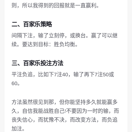
则，所以我得到的回报就是一直赢利。
二、百家乐策略
间隔下注，输了立刻停，或换台。赢了可以继
续。要达到目标：胜负均衡。
三、百家乐投注方法
平注负追，比如下7注40，输了再下7注50或
60。
方法虽然很见到那，但你能坚持多久就能赢多
久，自信我能战胜自己!不要因为一时的输，而
丧失信心，而犹豫不决，而改变方法，而负追
加注。