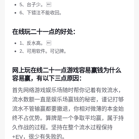
5、台子少。 
6、下错注不能收回。
在线玩二十一点的好处：
1、反水高。 
2、可用软件。可记牌。
网上玩在线二十一点游戏容易赢钱为什么
容易赢，有以下三点原因：
首先网络游戏娱乐场随时帮你记着有效流水，
流水数额一直是娱乐场赢钱的秘密，谨记打够
流水不管输赢都要撤退，你相对微薄的本金始
终不占优势。算牌是一个争取平均赢，属于持
久作战的过程。坚持在整个流水过程保持
+EV，很少有失败的。