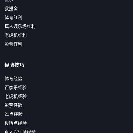
救援金
体育红利
真人娱乐场红利
老虎机红利
彩票红利
经验技巧
体育经验
百家乐经验
老虎机经验
彩票经验
21点经验
梭哈点经验
真人娱乐场经验