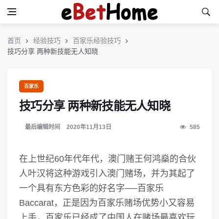
首页
经验技巧
百家乐经验技巧
技巧分享 两种新技能无人知晓
百家乐
技巧分享 两种新技能无人知晓
最后编辑时间
2020年11月13日
585
在上世纪60年代年代，澳门赌王何鸿燊的合伙
人叶汉将这种游戏引入澳门赌场，并为其起了
一个具有东方色彩的好名字──百家乐
Baccarat，正是因为百家乐赌场优势小又容易
上手，百家乐已经成了中国人在赌场最喜欢玩