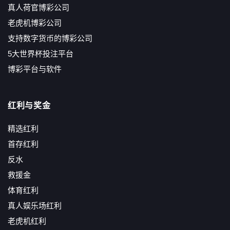
真人荷官博彩公司
老虎机博彩公司
支持数字货币的博彩公司
5大世界杯投注平台
博彩平台与软件
红利与奖金
精选红利
首存红利
反水
救援金
体育红利
真人娱乐场红利
老虎机红利