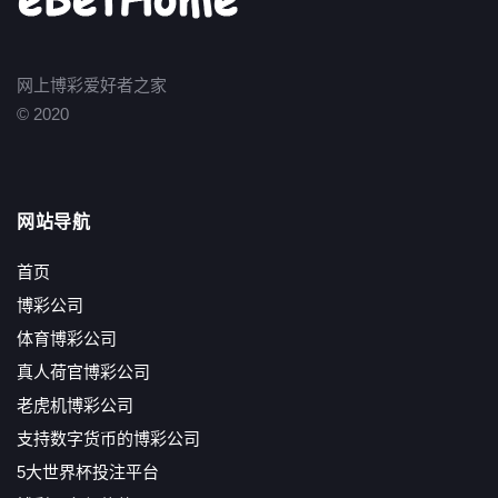
网上博彩爱好者之家
© 2020
网站导航
首页
博彩公司
体育博彩公司
真人荷官博彩公司
老虎机博彩公司
支持数字货币的博彩公司
5大世界杯投注平台