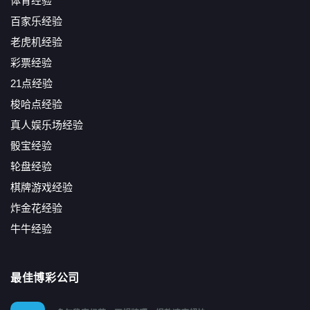
体育经验
百家乐经验
老虎机经验
彩票经验
21点经验
梭哈点经验
真人娱乐场经验
骰宝经验
轮盘经验
棋牌游戏经验
炸金花经验
牛牛经验
最佳博彩公司