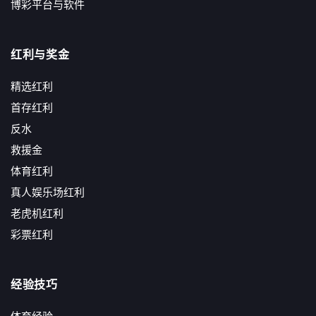
博彩平台与软件
红利与奖金
精选红利
首存红利
反水
救援金
体育红利
真人娱乐场红利
老虎机红利
彩票红利
经验技巧