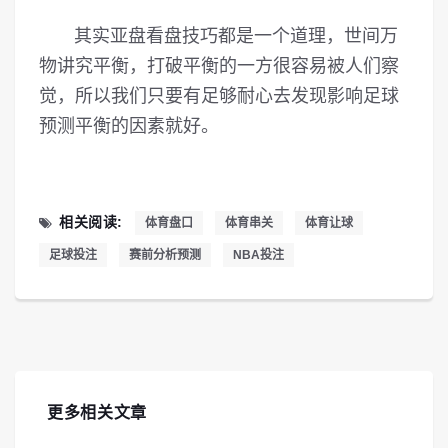
​ 其实亚盘看盘技巧都是一个道理，世间万
物讲究平衡，打破平衡的一方很容易被人们察
觉，所以我们只要有足够耐心去发现影响足球
预测平衡的因素就好。
相关阅读:
体育盘口
体育串关
体育让球
足球投注
赛前分析预测
NBA投注
更多相关文章