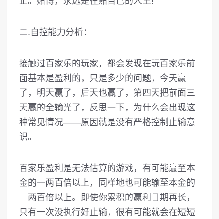
止。赌博，永远是在赌自己的人生!
二.自控能力分析：
接触过百家乐的玩家，都会发现在玩百家乐前
面基本是盈利的，只是多少的问题，今天赢
了，明天赢了，后天也赢了，第四天把前面三
天赢的全输光了，反思一下，为什么会出现这
种常见情况——原因就是没有严格控制止输意
识。
百家乐盈利是无法估算的游戏，有可能赢至本
金的一两百倍以上，同样地也可能输至本金的
一两百倍以上。即使你累积的赢利日期再长，
只有一次没执行好止输，很有可能就会在短短