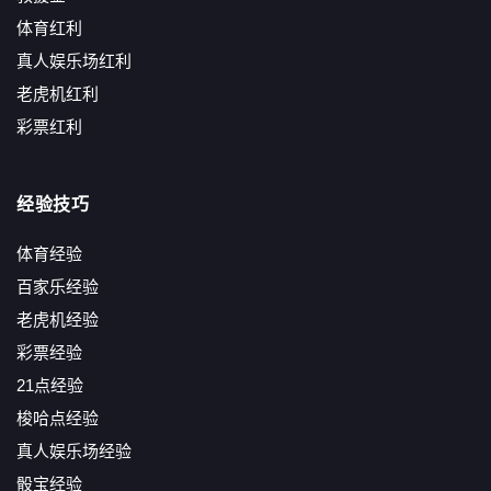
体育红利
真人娱乐场红利
老虎机红利
彩票红利
经验技巧
体育经验
百家乐经验
老虎机经验
彩票经验
21点经验
梭哈点经验
真人娱乐场经验
骰宝经验