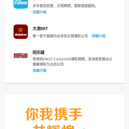
多年稳定经营，正规牌照，提款速度超快。
详细介绍
大发BET
第一家开展国内业务的正规博彩公司
详细介绍
同乐城
菲律宾FIRST CAGAYAN博彩牌照，亚洲首家推出以
健康博彩为主的公司
详细介绍