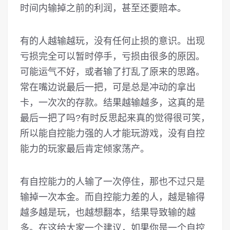
时间内输掉之前的利润，甚至还要赔本。
有的人越输越玩，没有任何止损的意识。出现
亏损完全可以暂时停手，亏损由很多的原因。
可能运气不好，或者输了打乱了原来的思路。
常在嘴边说最后一把，可是总是冲动的拿出
卡，一次次的存款。结果越输越多，这真的是
最后一把了吗?有时反思起来真的觉得很可笑，
所以能自控能力强的人才能玩游戏，没有自控
能力的玩家最后肯定倾家荡产。
有自控能力的人输了一次停住，那也不过只是
输掉一次本金。而自控能力差的人，越是输得
越多越是玩，也越想翻本，结果导致输的越
多。在这给大家一个建议，如果你是一个自控