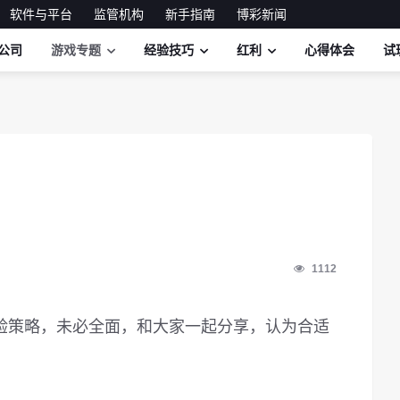
软件与平台
监管机构
新手指南
博彩新闻
公司
游戏专题
经验技巧
红利
心得体会
试
1112
验策略，未必全面，和大家一起分享，认为合适
。