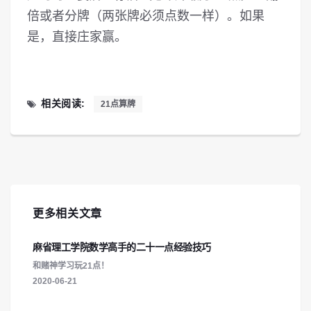
倍或者分牌（两张牌必须点数一样）。如果
是，直接庄家赢。
相关阅读:
21点算牌
更多相关文章
麻省理工学院数学高手的二十一点经验技巧
和赌神学习玩21点！
2020-06-21