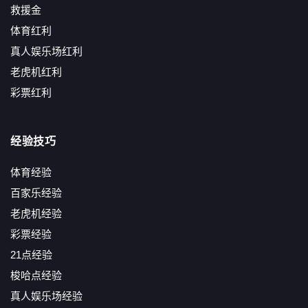
救援金
体育红利
真人娱乐场红利
老虎机红利
彩票红利
经验技巧
体育经验
百家乐经验
老虎机经验
彩票经验
21点经验
梭哈点经验
真人娱乐场经验