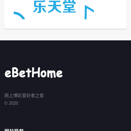
网上博彩爱好者之家
© 2020