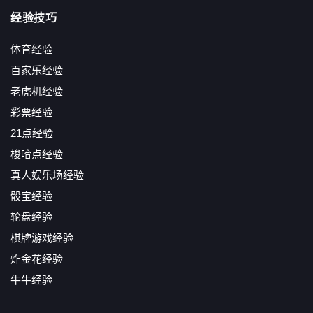
经验技巧
体育经验
百家乐经验
老虎机经验
彩票经验
21点经验
梭哈点经验
真人娱乐场经验
骰宝经验
轮盘经验
棋牌游戏经验
炸金花经验
牛牛经验