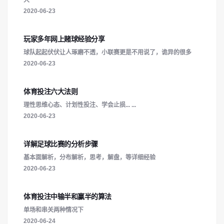
大
2020-06-23
玩家多年网上赌球经验分享
球队起起伏伏让人琢磨不透，小联赛更是不用说了，诡异的很多
2020-06-23
体育投注六大法则
理性思维心态、计划性投注、学会止损... ...
2020-06-23
详解足球比赛的分析步骤
基本面解析，分布解析，思考，解盘，等详细经验
2020-06-23
体育投注中输半和赢半的算法
单场和串关两种情况下
2020-06-24