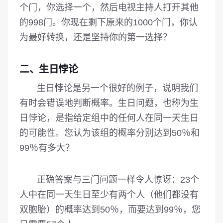
个门，你选择一个，然后电视主持人打开其他
的998门。你现在剩下原来的1000个门，你认
为最好转换，还是坚持你的第一选择？
二、生日悖论
​ 生日悖论是另一个很好的例子，说明我们
有时会错误地判断概率。生日问题，也称为生
日悖论，是指给定组中的任何人在同一天生日
的可能性。您认为该组的概率分别达到50％和
99％有多大？
​ 正确答案与三门问题一样令人惊讶：23个
人中在同一天生日至少有两个人（他们都没有
双胞胎）的概率达到50％，而要达到99％，您