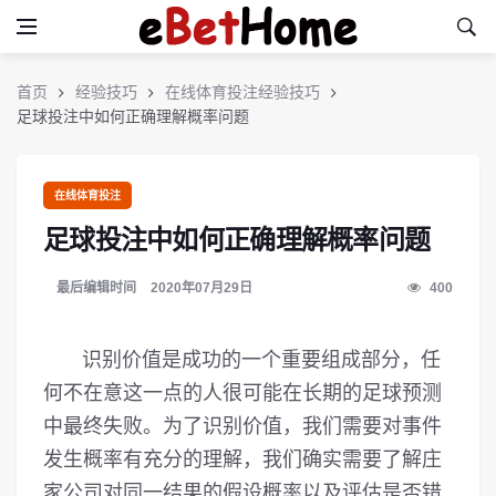
首页
经验技巧
在线体育投注经验技巧
足球投注中如何正确理解概率问题
在线体育投注
足球投注中如何正确理解概率问题
最后编辑时间
2020年07月29日
400
​ 识别价值是成功的一个重要组成部分，任
何不在意这一点的人很可能在长期的足球预测
中最终失败。为了识别价值，我们需要对事件
发生概率有充分的理解，我们确实需要了解庄
家公司对同一结果的假设概率以及评估是否错