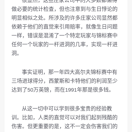
​ 很显然，这些庄家公司中的大多数都懒得
做必要的统计检查，但也注意到与生日悖论的
明显相似之处。所涉及的许多庄家公司显然都
依赖于他们的直觉来引用赔率，就像生日问题
一样，错误是混淆了一个特定玩家与锦标赛中
任何一个玩家的一杆进洞的几率，实现一杆进
洞。
​ 事实证明，那一年四大高尔夫锦标赛中有
三场进球得分，西蒙斯和卡特他们的利润至少
达到了50万英镑，而在1991年那是很多钱。
​ 从这一切中可以学到很多宝贵的经验教
训。比如，人类的直觉可以对我们起到残酷的
伤害。但更重要的是，这不一定会伤害我们的