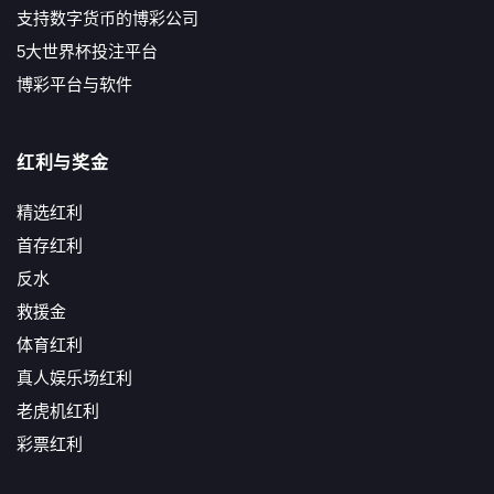
支持数字货币的博彩公司
5大世界杯投注平台
博彩平台与软件
红利与奖金
精选红利
首存红利
反水
救援金
体育红利
真人娱乐场红利
老虎机红利
彩票红利