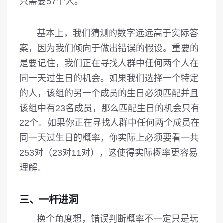
只需要57个人。
​ 基本上，我们猜测的数字远远高于实际答
案，因为我们倾向于做出错误的假设。重要的
是要记住，我们正在寻找人群中任何两个人在
同一天过生日的机会。如果我们选择一个特定
的人，该组的另一个成员的生日必须匹配并且
该组中有23名成员，那么匹配生日的机会只有
22个。如果你正在寻找人群中任何两个成员在
同一天过生日的概率，你实际上必须要看一共
253对（23对11对），这使得实际概率更容易
理解。
三、一杆进洞
​ 换个角度想，错误判断概率不一定只是玩