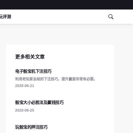
玩评测
更多相关文章
电子骰宝机下注技巧
利用老玩家总结的下注技巧，提升赢面非常有必要。
2020-06-21
骰宝大小必胜法及赢钱技巧
2020-06-25
玩骰宝的押注技巧