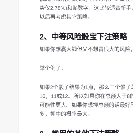
势仅2.78%)和赌数字。这比较适合
以后再考虑其它策略。
2、中等风险骰宝下注策略
如果你想赢大钱但又不想冒很大的风险
举个例子：
如果2个骰子结果为1点，那么三个骰子总
10，11或12。所以如果你在总额大于
可能性更大。如果你想押总额的话最好压
多，押中的概率最大。