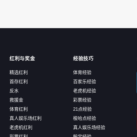
红利与奖金
经验技巧
精选红利
体育经验
首存红利
百家乐经验
反水
老虎机经验
救援金
彩票经验
体育红利
21点经验
真人娱乐场红利
梭哈点经验
老虎机红利
真人娱乐场经验
彩票红利
骰宝经验