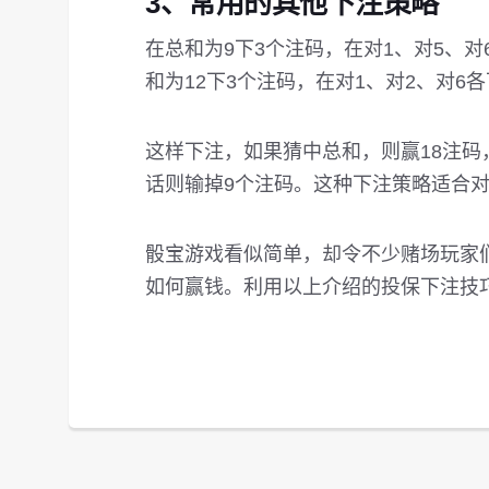
3、常用的其他下注策略
在总和为9下3个注码，在对1、对5、对
和为12下3个注码，在对1、对2、对6
这样下注，如果猜中总和，则赢18注码
话则输掉9个注码。这种下注策略适合
骰宝游戏看似简单，却令不少赌场玩家
如何赢钱。利用以上介绍的投保下注技