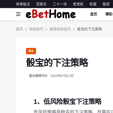
体育投注
百家乐
二十一点
老虎机
轮盘
骰宝
首页
博彩
首页
经验技巧
骰宝经验技巧
骰宝的下注策略
骰宝
骰宝的下注策略
最后编辑时间
2020年07月13日
1、低风险骰宝下注策略
低风险策略是稳妥的下注策略，尽量在