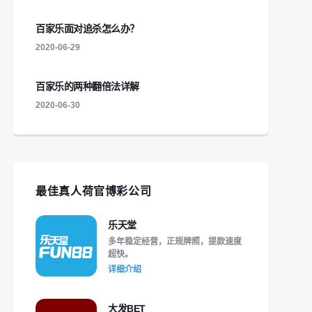
百家乐面对追杀怎么办？
2020-06-29
百家乐的两种翻倍法详解
2020-06-30
最佳真人荷官博彩公司
乐天堂
多年稳定经营，正规牌照，提款速度
超快。
详细介绍
大发BET