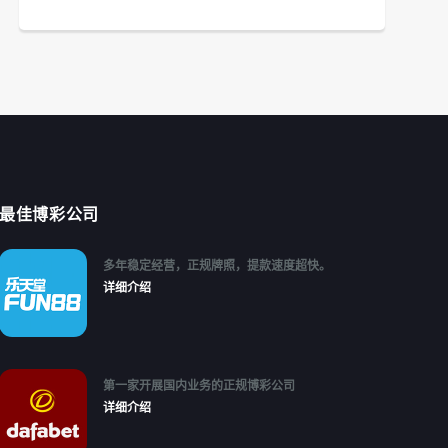
最佳博彩公司
多年稳定经营，正规牌照，提款速度超快。
详细介绍
第一家开展国内业务的正规博彩公司
详细介绍