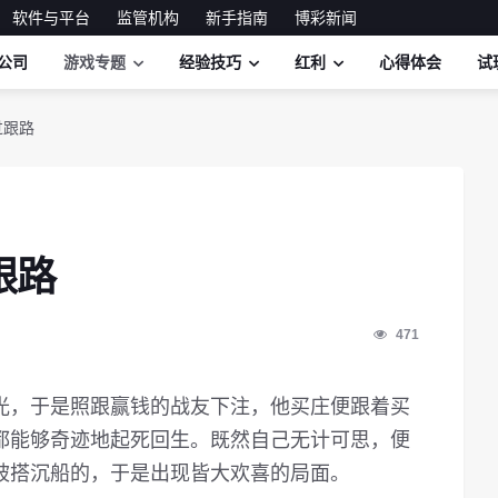
软件与平台
监管机构
新手指南
博彩新闻
公司
游戏专题
经验技巧
红利
心得体会
试
过跟路
跟路
471
光，于是照跟赢钱的战友下注，他买庄便跟着买
都能够奇迹地起死回生。既然自己无计可思，便
被搭沉船的，于是出现皆大欢喜的局面。