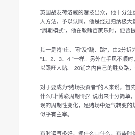
英国战友荷洛威的赌技出众，他十分注
人方法，予以认同。他是经过归纳极大
“周期模式”。他在教赌百家乐时，便曾
其一是将“庄、闲”及“黐、跳”，由2分
“1、2、3、4 ”一样。另外在手风不
以跟旺人赌。 20铺之内自己的胜负路
对于要成为“赌场投资者”的人来说，首
什么叫“博彩周期”呢？说出来十分简单
现的周期性变化，是赌场中运气转变的
似乎有主宰。
有时运气极好，押什么中什么，有些时