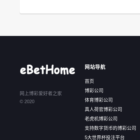
网站导航
首页
博彩公司
网上博彩爱好者之家
体育博彩公司
© 2020
真人荷官博彩公司
老虎机博彩公司
支持数字货币的博彩公司
5大世界杯投注平台