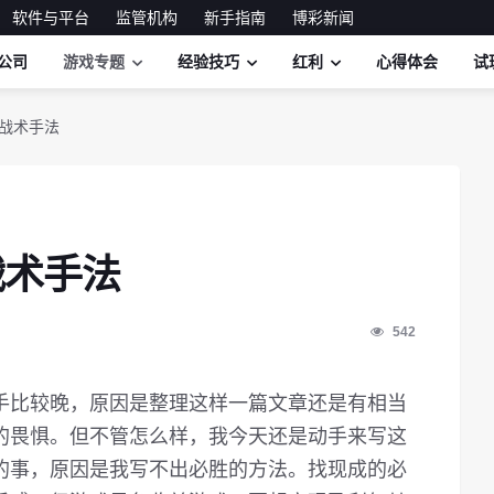
软件与平台
监管机构
新手指南
博彩新闻
公司
游戏专题
经验技巧
红利
心得体会
试
战术手法
战术手法
542
手比较晚，原因是整理这样一篇文章还是有相当
的畏惧。但不管怎么样，我今天还是动手来写这
的事，原因是我写不出必胜的方法。找现成的必