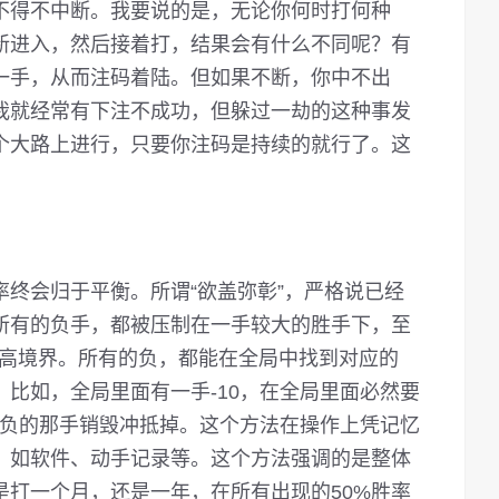
不得不中断。我要说的是，无论你何时打何种
新进入，然后接着打，结果会有什么不同呢？有
一手，从而注码着陆。但如果不断，你中不出
我就经常有下注不成功，但躲过一劫的这种事发
个大路上进行，只要你注码是持续的就行了。这
终会归于平衡。所谓“欲盖弥彰”，严格说已经
所有的负手，都被压制在一手较大的胜手下，至
最高境界。所有的负，都能在全局中找到对应的
比如，全局里面有一手-10，在全局里面必然要
，将负的那手销毁冲抵掉。这个方法在操作上凭记忆
，如软件、动手记录等。这个方法强调的是整体
是打一个月，还是一年，在所有出现的50%胜率