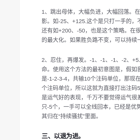
1、跳出母体，大幅负进，大幅回落。
影。如-25、+125.这个是只打一手
还有如+200、-50，也是这个策略。
的最大化。如果胜负路不变，可以持续
2、忍住，再爆发。-1、-1、-1、-2
命。使用这个方法的最初意图是，假如我
是-1-2-3-4，共输10个注码单位，
个注码单位，所以这就为直接打出注码
是运气好的表现，千万不要觉得运气很差
只-5个，一手可以全线回本，已经是优
其归在“持续骚扰”里面。
三、以退为进。