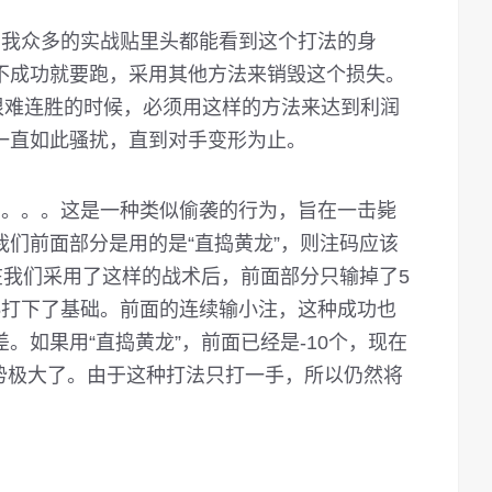
在我众多的实战贴里头都能看到这个打法的身
的，不成功就要跑，采用其他方法来销毁这个损失。
在很难连胜的时候，必须用这样的方法来达到利润
一直如此骚扰，直到对手变形为止。
、+5.。。。这是一种类似偷袭的行为，旨在一击毙
们前面部分是用的是“直捣黄龙”，则注码应该
那现在我们采用了这样的战术后，前面部分只输掉了5
5打下了基础。前面的连续输小注，这种成功也
。如果用“直捣黄龙”，前面已经是-10个，现在
势极大了。由于这种打法只打一手，所以仍然将