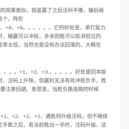
面的效果类似，就是赢了之后注码平推，输后级
这个。阵形
-6、-7、+8、+8。。。。。。它的好处是，承打能力
时，输赢可以冲抵，多余的胜可以抵消低位的
胜率太低，当然也是没有办法回落的。大概在
1。。。。+1、+2、+3.。。。。。好处是回本能
时，注码上升快，但赢利无法有效冲抵负手。胜
点要注意回避。意思是，当胜负路连跳的时候
。
。+1、+2、+2、+2，遇胜则升级注码，但不继续
定手数之后，若当前胜出一手时，注码升级。这