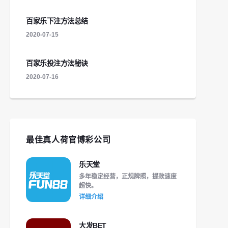
百家乐下注方法总结
2020-07-15
百家乐投注方法秘诀
2020-07-16
最佳真人荷官博彩公司
乐天堂
多年稳定经营，正规牌照，提款速度
超快。
详细介绍
大发BET