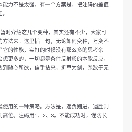
本能力不是太强，有一个方案是，把注码的差值
陆。
，暂时介绍这几个变种，其实还有不少，大家可
的方法来。这里插一句，无论如何变种，万变不
了它的性能，实打的时候没有那么多的思考余
会想更多的，一切都是条件反射般的本能反应，
达到随心所欲，信手拈来，折草为剑，杀敌于无
候使用的一种策略。方法是，遇负则进，遇胜则
高位。注码用1、2、3。不能成功时，谨防长
。