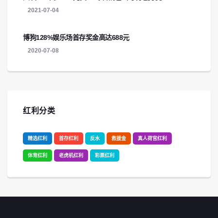
2021-07-04
博狗128%娱乐场首存奖金高达688元
2020-07-08
红利分类
精选红利
首存红利
反水
救援金
真人荷官红利
体育红利
老虎机红利
彩票红利