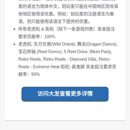
家的语言为简体中文，则玩家只能在中国地区而非其
他地区使用该优惠。例如：如玩家的注册语言为泰
语，则只能使用该语言下提供的优惠。
所有老虎机 & 街机（除下一条游戏列表）奖金投注
要求贡献率：100%
老虎机: 东方珍兽(Wild Orient), 舞龙(Dragon Dance),
宝石转轴 (Reel Gems), 5 Reel Drive, Bikini Party,
Retro Reels, Retro Reels - Diamond Glitz, Retro
Reels - Extreme Heat 街机: 画鬼脚 奖金投注要求贡
献率：50%
访问大发查看更多详情