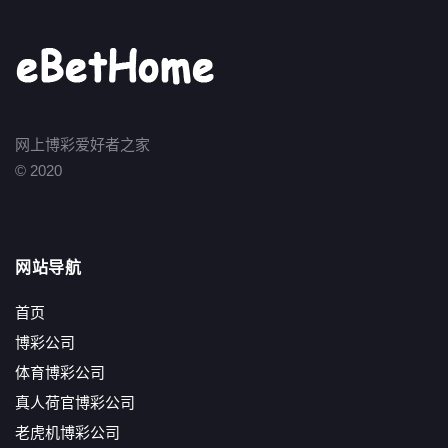
网上博彩爱好者之家
© 2020
网站导航
首页
博彩公司
体育博彩公司
真人荷官博彩公司
老虎机博彩公司