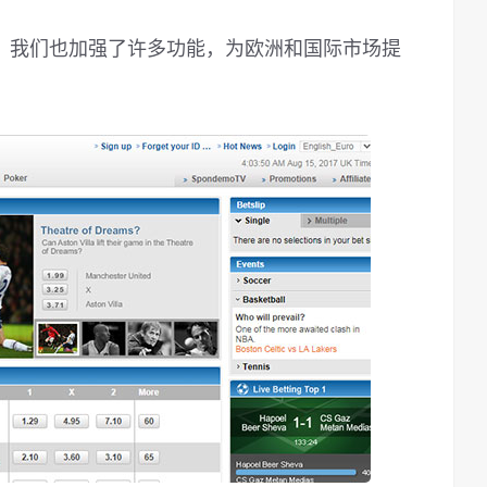
，我们也加强了许多功能，为欧洲和国际市场提