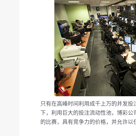
只有在高峰时间利用成千上万的并发投注
下，利用巨大的投注流动性池，博彩公
的比赛，具有竞争力的价格，并允许以