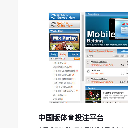
中国版体育投注平台