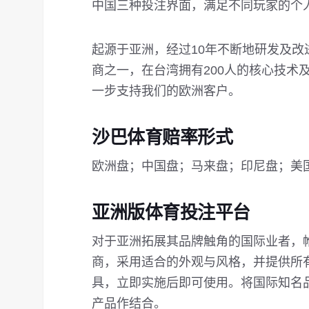
中国三种投注界面，满足不同玩家的个
起源于亚洲，经过10年不断地研发及
商之一，在台湾拥有200人的核心技术
一步支持我们的欧洲客户。
沙巴体育赔率形式
欧洲盘；中国盘；马来盘；印尼盘；美
亚洲版体育投注平台
对于亚洲拓展其品牌触角的国际业者，
商，采用适合的外观与风格，并提供所
具，立即实施后即可使用。将国际知名
产品作结合。