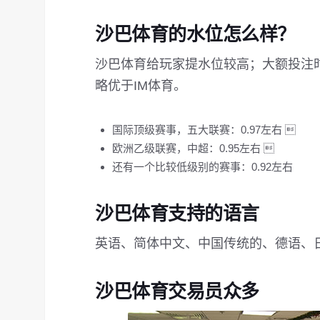
沙巴体育的水位怎么样？
沙巴体育给玩家提水位较高；大额投注
略优于IM体育。
国际顶级赛事，五大联赛：0.97左右 
欧洲乙级联赛，中超：0.95左右 
还有一个比较低级别的赛事：0.92左右
沙巴体育支持的语言
英语、简体中文、中国传统的、德语、
沙巴体育交易员众多