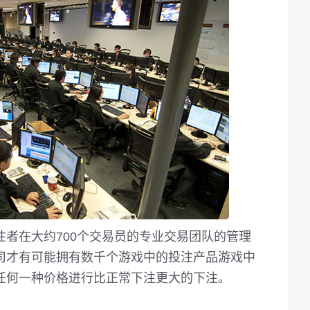
者在大约700个交易员的专业交易团队的管理
司才有可能拥有数千个游戏中的投注产品游戏中
任何一种价格进行比正常下注更大的下注。