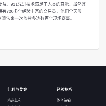
益。911先进技术满足了人类的直觉。虽然其
有700多个经验丰富的交易员，他们全天候
专有算法来一次监控多达数百个现场赛事。
红利与奖金
经验技巧
精选红利
体育经验