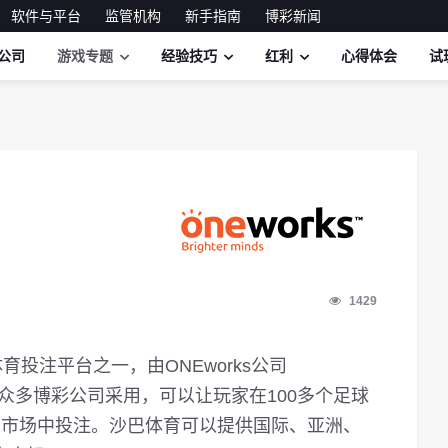
软件与平台
监管机构
新手指南
博彩新闻
公司
游戏专题
经验技巧
红利
心得体会
试
1429
体育投注平台之一，由ONEworks公司
m）运营，被众多博彩公司采用，可以让玩家在100多个足球
0个的市场中投注。沙巴体育可以提供国际、亚洲、