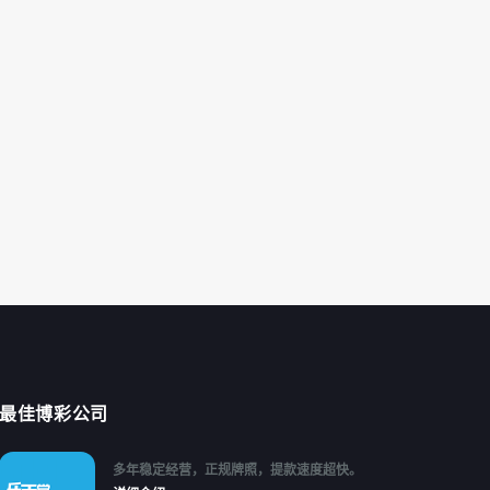
最佳博彩公司
多年稳定经营，正规牌照，提款速度超快。