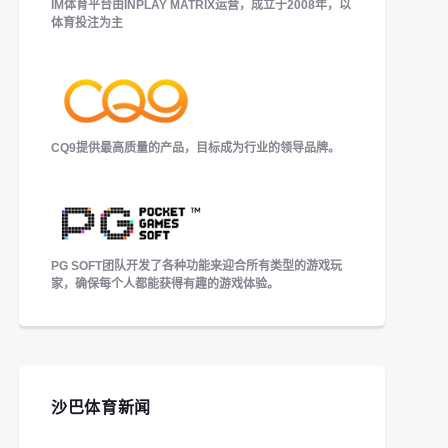
IM体育平台由INPLAY MATRIX运营，成立于2008年，以
体育投注为主
CQ9提供最高质量的产品，目标成为行业的领导品牌。
PG SOFT团队开发了各种功能来迎合所有类型的游戏玩
家，确保每个人都能获得有趣的游戏体验。
沙巴体育新闻